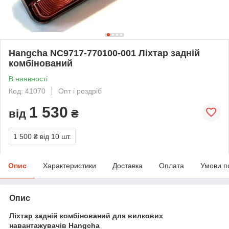
Hangcha NC9717-770100-001 Ліхтар задній
комбінований
В наявності
Код: 41070
Опт і роздріб
1 530
від
₴
1 500 ₴
від 10 шт.
Опис
Характеристики
Доставка
Оплата
Умови п
Опис
Ліхтар задній комбінований для вилкових
навантажувачів Hangcha