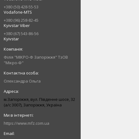
+380 (50) 428-55-53
Vodafone-MTS
+380 (96) 258-82-45
Kyivstar Viber
+380 (67) 543-86-56
Kyivstar
Філія "МІКРО-Ф Запоріжжя" ТзОВ
"Мікро-Ф"
Олександра Ольга
м.Запоріжжя, вул. Південне шосе, 32
(а/с 3007), Запоріжжя, Україна
https://www.mfz.com.ua