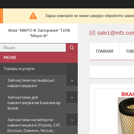
Зараз компанія не може швидко обробляти замов
Філія "МІКРО-Ф Запоріжжя" ТзОВ
sale1@mfz.co
"Мікро-Ф"
ГЛАВНАЯ
ТОВ
Товары и услуги
Запчастини на львівські
навантажувачі
Запчастини для
навантажувачів Балканкар
візків
Запчастини на імпортні
навантажувачі (Toyota, CAT,
Doosun, Daewoo, Nissan,