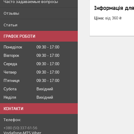
Часто задаваемые вопросы
Інформація дл
Отзывы
Ціна:
від 360 ₴
Статьи
ГРАФІК РОБОТИ
Понеділок
09:30
17:00
Вівторок
09:30
17:00
Середа
09:30
17:00
Четвер
09:30
17:00
Пʼятниця
09:30
17:00
Субота
Вихідний
Неділя
Вихідний
КОНТАКТИ
+380 (50) 337-61-56
Vodafone-MTS Viber