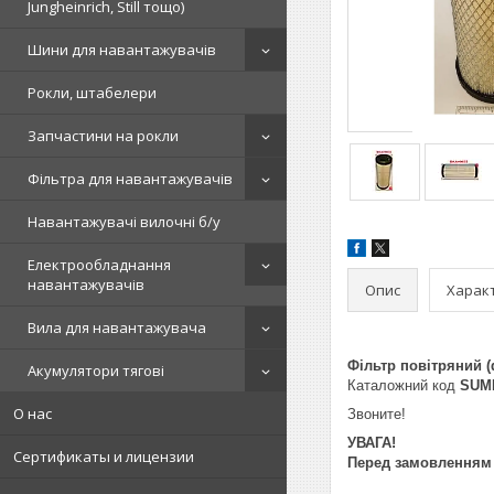
Jungheinrich, Still тощо)
Шини для навантажувачів
Рокли, штабелери
Запчастини на рокли
Фільтра для навантажувачів
Навантажувачі вилочні б/у
Електрообладнання
навантажувачів
Опис
Харак
Вила для навантажувача
Фільтр повітряний 
Акумулятори тягові
Каталожний код
SUMI
О нас
Звоните!
УВАГА!
Сертификаты и лицензии
Перед замовленням у