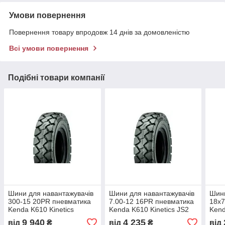
Умови повернення
Повернення товару впродовж 14 днів за домовленістю
Всі умови повернення
Подібні товари компанії
Шини для навантажувачів
Шини для навантажувачів
Шини
300-15 20PR пневматика
7.00-12 16PR пневматика
18х7
Kenda K610 Kinetics
Kenda K610 Kinetics JS2
Kend
TR177A
9 940
4 235
від
₴
від
₴
від