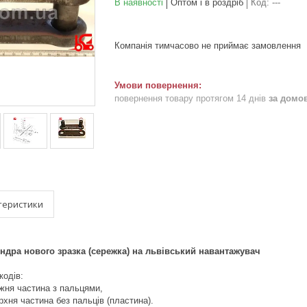
В наявності
Оптом і в роздріб
Код:
---
Компанія тимчасово не приймає замовлення
повернення товару протягом 14 днів
за домо
теристики
ндра нового зразка (сережка) на львівський навантажувач
кодів:
жня частина з пальцями,
хня частина без пальців (пластина).