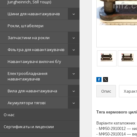
Jungheinrich, Still тощо)
Шини для навантажувачів
Рокли, штабелери
Запчастини на рокли
Фільтра для навантажувачів
Навантажувачі вилочні б/у
Електрообладнання
навантажувачів
Вила для навантажувача
Опис
Харак
Акумулятори тягові
Тяга кермового цилі
О нас
Варіанти каталожних 
Сертификаты и лицензии
- МФ50-2910012 — ни
- МФ50-2910014 — вер