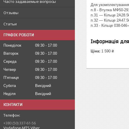
Часто задаваемые вопросы
Для укомплектування т
п.8 - Втулка МФ50-29
Отзывы
п.31 — Кільце 2A28.
п.32 — Кільце 2A47.
Статьи
п.33 - Кільце 038-046
ГРАФІК РОБОТИ
Інформація дл
Понеділок
09:30
17:00
Ціна:
1 590 ₴
Вівторок
09:30
17:00
Середа
09:30
17:00
Четвер
09:30
17:00
Пʼятниця
09:30
17:00
Субота
Вихідний
Неділя
Вихідний
КОНТАКТИ
+380 (50) 337-61-56
Vodafone-MTS Viber