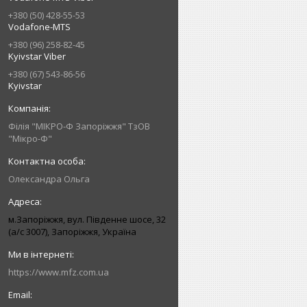
+380 (50) 428-55-53
Vodafone-MTS
+380 (96) 258-82-45
Kyivstar Viber
+380 (67) 543-86-56
Kyivstar
Філія "МІКРО-Ф Запоріжжя" ТзОВ
"Мікро-Ф"
Олександра Ольга
м.Запоріжжя, вул. Південне шосе, 32
(а/с 3007), Запоріжжя, Україна
https://www.mfz.com.ua