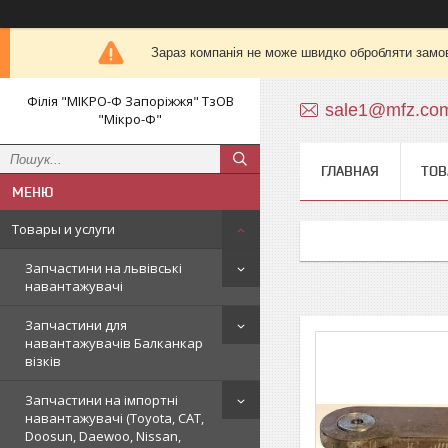
Зараз компанія не може швидко обробляти замов
Філія "МІКРО-Ф Запоріжжя" ТзОВ
sale1@mfz.co
"Мікро-Ф"
ГЛАВНАЯ
ТОВ
Товары и услуги
Запчастини на львівські
навантажувачі
Запчастини для
навантажувачів Балканкар
візків
Запчастини на імпортні
навантажувачі (Toyota, CAT,
Doosun, Daewoo, Nissan,