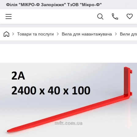
Філія "МІКРО-Ф Запоріжжя" ТзОВ "Мікро-Ф"
Товари та послуги
Вила для навантажувача
Вили дл