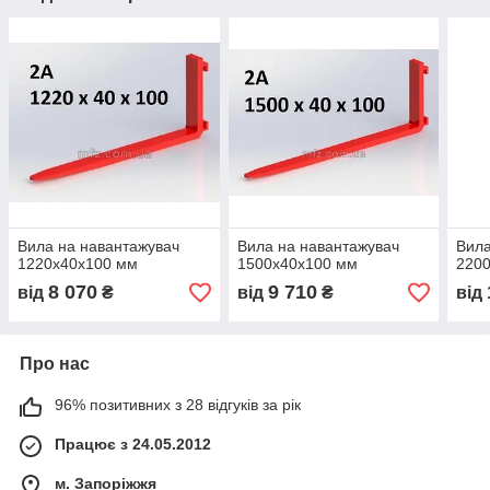
Вила на навантажувач
Вила на навантажувач
Вила
1220x40x100 мм
1500х40х100 мм
220
8 070
9 710
від
₴
від
₴
від
Про нас
96% позитивних з 28 відгуків за рік
Працює з 24.05.2012
м. Запоріжжя