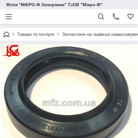
Філія "МІКРО-Ф Запоріжжя" ТзОВ "Мікро-Ф"
Товари та послуги
Запчастини на львівські навантажува