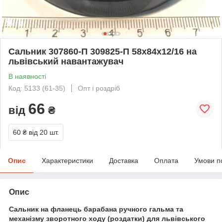
Сальник 307860-П 309825-П 58х84х12/16 на
львівський навантажувач
В наявності
Код: 5133 (61-35)
Опт і роздріб
66
від
₴
60 ₴
від 20 шт.
Опис
Характеристики
Доставка
Оплата
Умови п
Опис
Сальник на фланець барабана ручного гальма та
механізму зворотного ходу (роздатки) для львівського