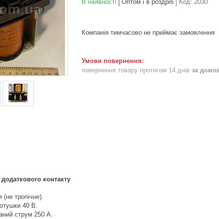
В наявності
Оптом і в роздріб
Код:
2030
Компанія тимчасово не приймає замовлення
повернення товару протягом 14 днів
за домо
 додаткового контакту
 (не тропічне).
отушки 40 В.
аний струм 250 А.