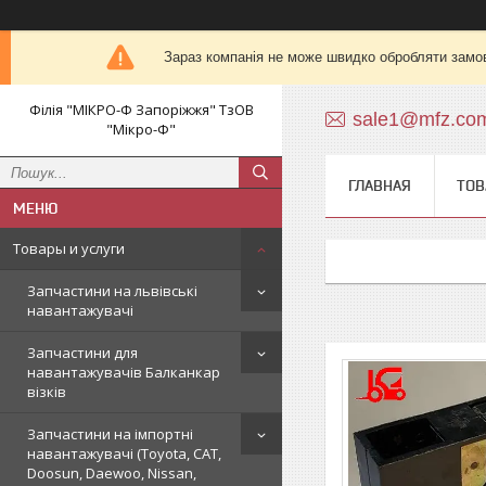
Зараз компанія не може швидко обробляти замов
Філія "МІКРО-Ф Запоріжжя" ТзОВ
sale1@mfz.co
"Мікро-Ф"
ГЛАВНАЯ
ТОВ
Товары и услуги
Запчастини на львівські
навантажувачі
Запчастини для
навантажувачів Балканкар
візків
Запчастини на імпортні
навантажувачі (Toyota, CAT,
Doosun, Daewoo, Nissan,