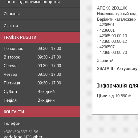
Часто задаваемые вопросы
АПЕКС 2D31100
Отзывы
Номенклатурный код 
Варіанти каталожних 
- 4236501
Статьи
- 4236601
- 42365 00.00-10
ГРАФІК РОБОТИ
- 42365 00.00-12
- 4236507
Понеділок
09:30
17:00
- 42365 00.00-70
Вівторок
09:30
17:00
Звоните!
Середа
09:30
17:00
УВАГА!!! Актуальну
Четвер
09:30
17:00
Пʼятниця
09:30
17:00
Інформація дл
Субота
Вихідний
Ціна:
від 10 890 ₴
Неділя
Вихідний
КОНТАКТИ
+380 (50) 337-61-56
Vodafone-MTS Viber