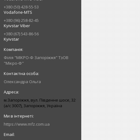
+380 (50) 428-55-53
Vodafone-MTS
+380 (96) 258-82-45
Kyivstar Viber
+380 (67) 543-86-56
Kyivstar
Філія "МІКРО-Ф Запоріжжя" ТзОВ
"Мікро-Ф"
Олександра Ольга
м.Запоріжжя, вул. Південне шосе, 32
(а/с 3007), Запоріжжя, Україна
https://www.mfz.com.ua