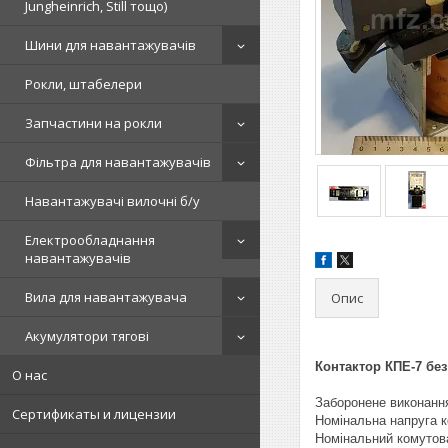
Jungheinrich, Still тощо)
Шини для навантажувачів
Рокли, штабелери
Запчастини на рокли
Фільтра для навантажувачів
Навантажувачі вилочні б/у
Електрообладнання
навантажувачів
Вила для навантажувача
Опис
Акумулятори тягові
Контактор КПЕ-7 без
О нас
Заборонене виконання
Сертификаты и лицензии
Номінальна напруга к
Номінальний комутов