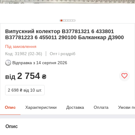
Випускний колектор В37781321 6 433801
В37781223 6 455011 290100 Балканкар Д3900
Під замовлення
Код: 31982 (02-36)
Опт і роздріб
Відправка з
14 серпня 2026
2 754
від
₴
2 698 ₴
від 10 шт.
Опис
Характеристики
Доставка
Оплата
Умови п
Опис