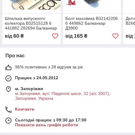
Шпилька випускного
Болт маховика В32142206
Датч
колектора В32515128 6
6 449862 Балканкар
В266
441882 282694 Балканкар
Д3900
Д3900
60
165
від
₴
від
₴
від
Про нас
96% позитивних з 28 відгуків за рік
Працює з 24.05.2012
м. Запоріжжя
м.Запоріжжя, вул. Південне шосе, 32 (а/с 3007),
Запоріжжя, Україна
Контакти
Сьогодні працює з 09:30 до 17:00
Показати весь графік роботи