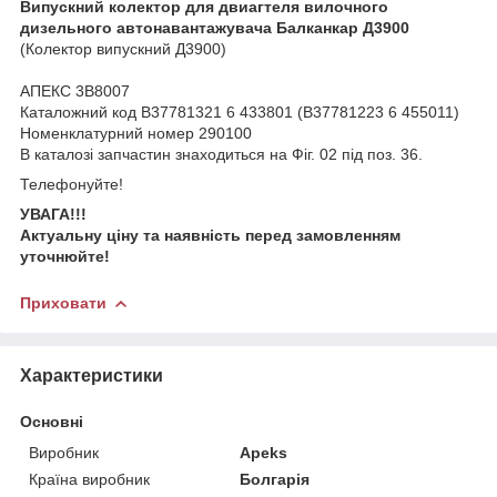
Випускний колектор для двиагтеля вилочного
дизельного автонавантажувача Балканкар Д3900
(Колектор випускний Д3900)
АПЕКС 3B8007
Каталожний код В37781321 6 433801 (В37781223 6 455011)
Номенклатурний номер 290100
В каталозі запчастин знаходиться на Фіг. 02 під поз. 36.
Телефонуйте!
УВАГА!!!
Актуальну ціну та наявність перед замовленням
уточнюйте!
Приховати
Характеристики
Основні
Виробник
Apeks
Країна виробник
Болгарія