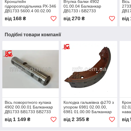
Кронштейн
Втулка балки 4902
Вісь
гідророзподільника РХ-346
01.00.04 Балканкар
2733
ДВ1733 5600.4 00.02.00
ДВ1733 і БВ2733
ДВ1
168
270
від
₴
від
₴
від
Подібні товари компанії
Вісь поворотного кулака
Колодка гальмівна ф270 з
Крон
4902 00.00.01 Балканкар
упором 6981 02.00.00,
02.0
ДВ1733 БВ1733 БВ2733
6981 01.00.00 Балканкар
нава
ДВ1733 БВ2733
ДВ1
1 149
2 355
від
₴
від
₴
від