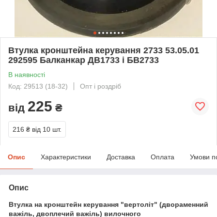
Втулка кронштейна керування 2733 53.05.01
292595 Балканкар ДВ1733 і БВ2733
В наявності
Код: 29513 (18-32)
Опт і роздріб
225
від
₴
216 ₴
від 10 шт.
Опис
Характеристики
Доставка
Оплата
Умови п
Опис
Втулка на кронштейн керування "вертоліт" (двораменний
важіль, двоплечий важіль
) вилочного