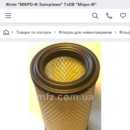
Філія "МІКРО-Ф Запоріжжя" ТзОВ "Мікро-Ф"
Товари та послуги
Фільтра для навантажувачів
Фільт