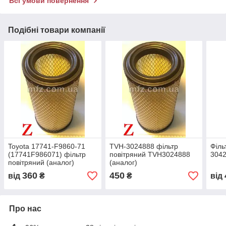
Всі умови повернення
Подібні товари компанії
Toyota 17741-F9860-71
TVH-3024888 фільтр
Філь
(17741F986071) фільтр
повітряний TVH3024888
3042
повітряний (аналог)
(аналог)
360
450
від
₴
₴
від
Про нас