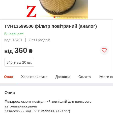
TVH13599506 фільтр повітряний (аналог)
В наявності
Код: 13491
Опт і роздріб
360
від
₴
340 ₴
від 20 шт.
Опис
Характеристики
Доставка
Оплата
Умови п
Опис
Фільтроелемент повітряний зовнішній для вилкового
автонавантажувача
Каталожний код TVH13599506 (аналог)