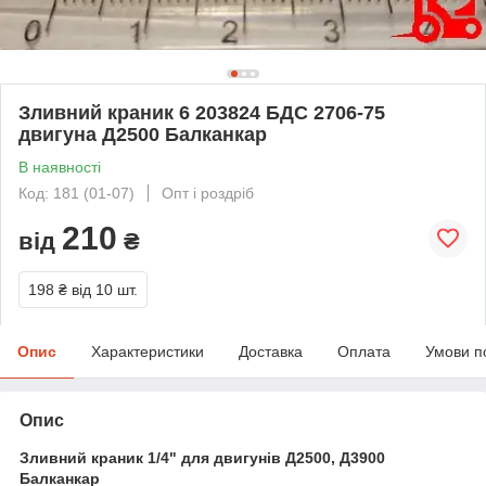
Зливний краник 6 203824 БДС 2706-75
двигуна Д2500 Балканкар
В наявності
Код: 181 (01-07)
Опт і роздріб
210
від
₴
198 ₴
від 10 шт.
Опис
Характеристики
Доставка
Оплата
Умови п
Опис
Зливний краник 1/4" для двигунів Д2500, Д3900
Балканкар