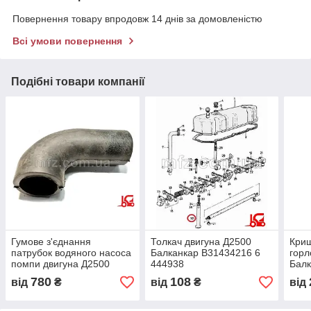
Повернення товару впродовж 14 днів за домовленістю
Всі умови повернення
Подібні товари компанії
Гумове з'єднання
Толкач двигуна Д2500
Криш
патрубок водяного насоса
Балканкар В31434216 6
горл
помпи двигуна Д2500
444938
Балк
Балканкар В34828455 6
437
780
108
від
₴
від
₴
від
458305