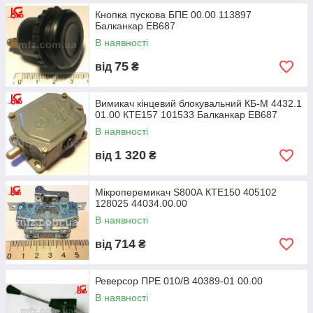
Кнопка пускова БПЕ 00.00 113897
Балканкар ЕВ687
В наявності
75
від
₴
Вимикач кінцевий блокувальний КБ-М 4432.1
01.00 КТЕ157 101533 Балканкар ЕВ687
В наявності
1 320
від
₴
Мікроперемикач S800А КТЕ150 405102
128025 44034.00.00
В наявності
714
від
₴
Реверсор ПРЕ 010/В 40389-01 00.00
В наявності