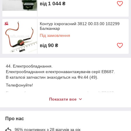
1 044
від
₴
Контур іскрогасний 3812 00.03.00 102299
Балканкар
Під замовлення
90
від
₴
44. Електрообладнання.
Електрообладнання електронавантажувачів серії ЕВ687.
В каталозі запчастин знаходиться на Фіг.44 (49).
Телефонуйте!
Електрообладнання електронавантажувачів серії ЕВ687
включає в себе наступні основні запчастини:
Показати все
ЕЛ.ОБЛАДНАННЯ З КОНТАКТОРНОЇ СХЕМИ РЕГУЛЮВАННЯ
ШВИДКОСТІ.
Електрообладнання. 131110, 687.33.10 09.00.00.
Про нас
Електрообладнання. 131111, 687.33.10 09.00.00.
1. Пучок проводів. 128127 /128128/, 687.33.10 09.08.00.
96% позитивних з 28 відгуків за рік