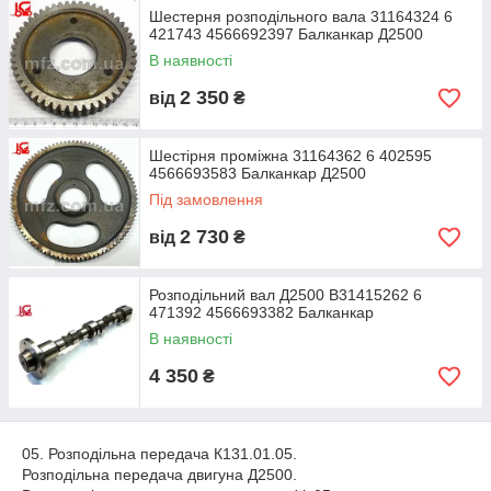
Шестерня розподільного вала 31164324 6
421743 4566692397 Балканкар Д2500
В наявності
2 350
від
₴
Шестірня проміжна 31164362 6 402595
4566693583 Балканкар Д2500
Під замовлення
2 730
від
₴
Розподільний вал Д2500 В31415262 6
471392 4566693382 Балканкар
В наявності
4 350
₴
05. Розподільна передача К131.01.05.
Розподільна передача двигуна Д2500.