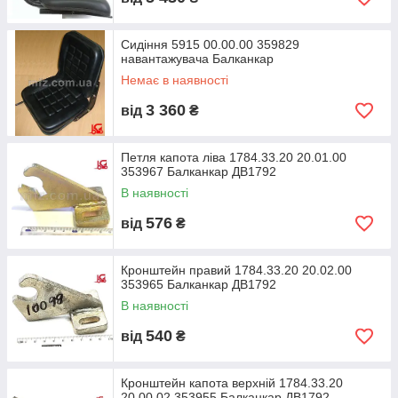
Сидіння 5915 00.00.00 359829
навантажувача Балканкар
Немає в наявності
3 360
від
₴
Петля капота ліва 1784.33.20 20.01.00
353967 Балканкар ДВ1792
В наявності
576
від
₴
Кронштейн правий 1784.33.20 20.02.00
353965 Балканкар ДВ1792
В наявності
540
від
₴
Кронштейн капота верхній 1784.33.20
20.00.02 353955 Балканкар ДВ1792