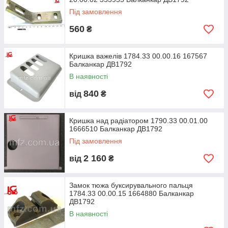
Під замовлення
560
₴
Кришка важелів 1784.33 00.00.16 167567
Балканкар ДВ1792
В наявності
840
від
₴
Кришка над радіатором 1790.33 00.01.00
1666510 Балканкар ДВ1792
Під замовлення
2 160
від
₴
Замок тюжа буксирувального пальця
1784.33 00.00.15 1664880 Балканкар
ДВ1792
В наявності