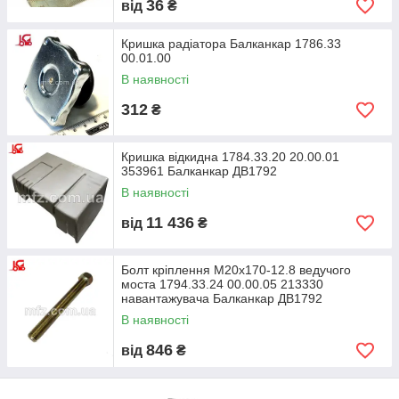
36
від
₴
Кришка радіатора Балканкар 1786.33
00.01.00
В наявності
312
₴
Кришка відкидна 1784.33.20 20.00.01
353961 Балканкар ДВ1792
В наявності
11 436
від
₴
Болт кріплення M20x170-12.8 ведучого
моста 1794.33.24 00.00.05 213330
навантажувача Балканкар ДВ1792
В наявності
846
від
₴